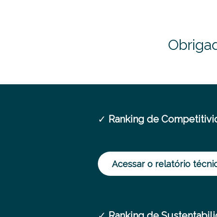
Obrigad
✓
Ranking de Competitivi
Acessar o relatório técni
✓
Ranking de Sustentabil