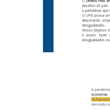
O
Unidos Pelo Br
desafios do país.
e partidárias que
O UPB possui um
dilacerando emp
desigualdades.
Nosso objetivo é
e assim, fazer 
desigualdades so
A pandemia
economia m
fechamento
necessita s