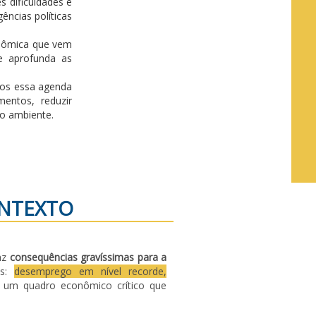
 dificuldades e
ências políticas
onômica que vem
 e aprofunda as
os essa agenda
mentos, reduzir
io ambiente.
NTEXTO
az
consequências gravíssimas para a
is:
desemprego em nível recorde,
e um quadro econômico crítico que