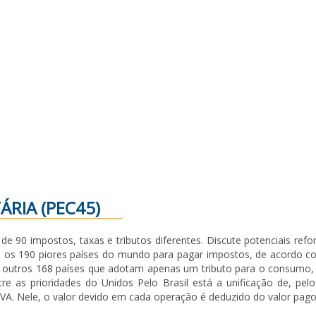
S
RIA (PEC45)
de 90 impostos, taxas e tributos diferentes. Discute potenciais refo
re os 190 piores países do mundo para pagar impostos, de acordo 
 outros 168 países que adotam apenas um tributo para o consumo, o B
tre as prioridades do Unidos Pelo Brasil está a unificação de, pe
IVA. Nele, o valor devido em cada operação é deduzido do valor pago