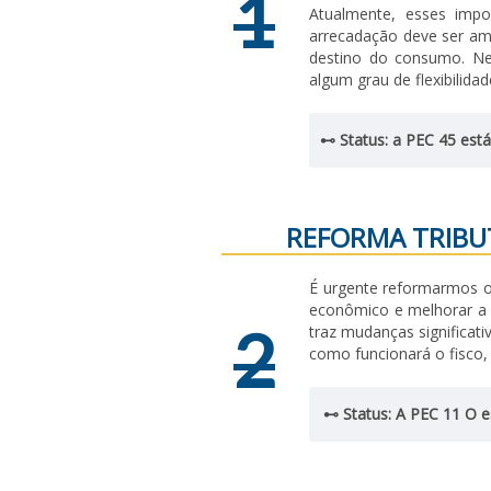
1
Atualmente, esses impo
arrecadação deve ser amp
destino do consumo. Nes
algum grau de flexibilida
⊷ Status: a PEC 45 est
REFORMA TRIBUT
É urgente reformarmos o 
econômico e melhorar a 
2
traz mudanças significat
como funcionará o fisco,
⊷ Status: A PEC 11 O e