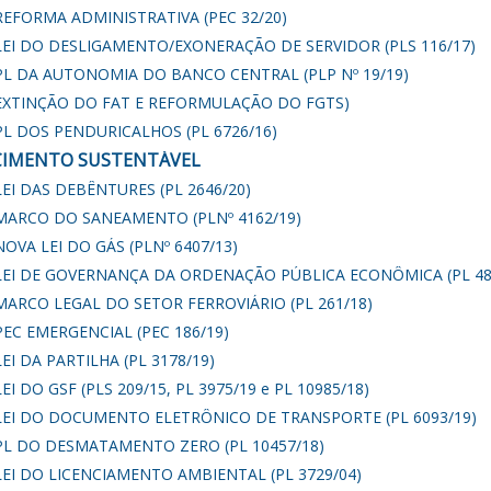
REFORMA ADMINISTRATIVA (PEC 32/20)
LEI DO DESLIGAMENTO/EXONERAÇÃO DE SERVIDOR (PLS 116/17)
PL DA AUTONOMIA DO BANCO CENTRAL (PLP Nº 19/19)
EXTINÇÃO DO FAT E REFORMULAÇÃO DO FGTS)
PL DOS PENDURICALHOS (PL 6726/16)
CIMENTO SUSTENTÁVEL
LEI DAS DEBÊNTURES (PL 2646/20)
MARCO DO SANEAMENTO (PLNº 4162/19)
NOVA LEI DO GÁS (PLNº 6407/13)
LEI DE GOVERNANÇA DA ORDENAÇÃO PÚBLICA ECONÔMICA (PL 48
MARCO LEGAL DO SETOR FERROVIÁRIO (PL 261/18)
PEC EMERGENCIAL (PEC 186/19)
LEI DA PARTILHA (PL 3178/19)
LEI DO GSF (PLS 209/15, PL 3975/19 e PL 10985/18)
LEI DO DOCUMENTO ELETRÔNICO DE TRANSPORTE (PL 6093/19)
PL DO DESMATAMENTO ZERO (PL 10457/18)
LEI DO LICENCIAMENTO AMBIENTAL (PL 3729/04)