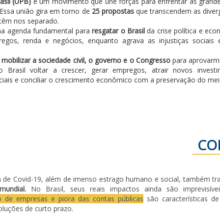
asil (UPB)
é um movimento que une forças para enfrentar as grandes
 Essa união gira em torno de
25 propostas
que transcendem as diverg
 têm nos separado.
a agenda fundamental para
resgatar o Brasil
da crise política e ec
regos, renda e negócios, enquanto agrava as injustiças sociais
mobilizar a sociedade civil, o governo e o Congresso
para aprovarm
o Brasil voltar a crescer, gerar empregos, atrair novos investi
ciais e conciliar o crescimento econômico com a preservação do me
CO
 de Covid-19, além de imenso estrago humano e social, também tr
undial.
No Brasil, seus reais impactos ainda são imprevisíve
 de empresas e piora das contas públicas
são características d
oluções de curto prazo.