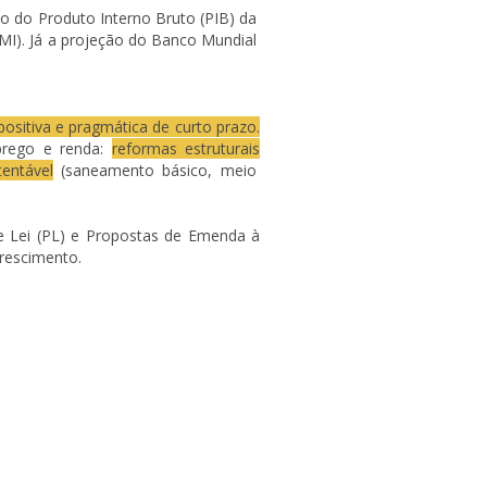
ão do Produto Interno Bruto (PIB) da
I). Já a projeção do Banco Mundial
ositiva e pragmática de curto prazo.
rego e renda:
reformas estruturais
entável
(saneamento básico, meio
e Lei (PL) e Propostas de Emenda à
crescimento
.