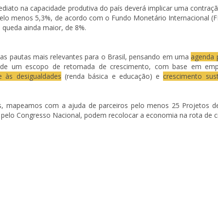
ediato na capacidade produtiva do país deverá implicar uma contraç
elo menos 5,3%, de acordo com o Fundo Monetário Internacional (FM
 queda ainda maior, de 8%.
as pautas mais relevantes para o Brasil, pensando em uma
agenda p
ir de um escopo de
retomada de crescimento, com base em emp
 às desigualdades
(renda básica e educação) e
crescimento sust
dos, mapeamos com a ajuda de parceiros pelo menos 25 Projetos d
s pelo Congresso Nacional, podem
recolocar a economia na rota de 